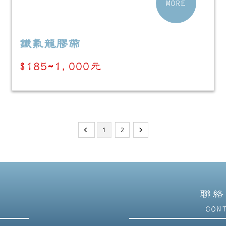
MORE
鐵氟龍膠帶
$185~1,000元
1
2
聯絡
CON