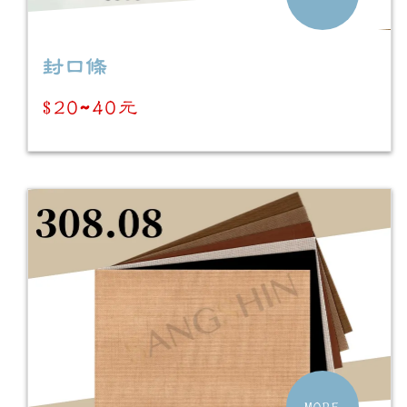
封口條
$20~40元
MORE