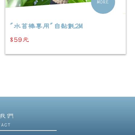
MORE
"水苔棒專用"自黏氈2M
$59元
我們
TACT