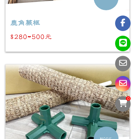
鹿角蕨框
$280~500元
0
MORE