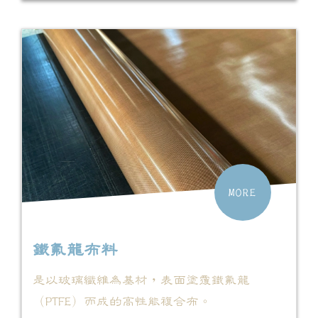
MORE
鐵氟龍布料
是以玻璃纖維為基材，表面塗覆鐵氟龍
（PTFE）而成的高性能複合布。