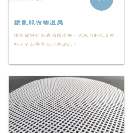
鐵氟龍布輸送帶
鐵氟龍布料做成循環皮帶，專為自動化產線
打造的超平整不沾煎焙床。