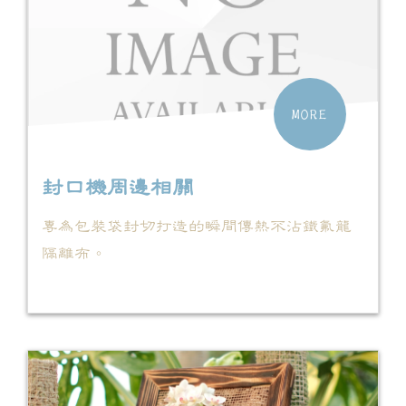
MORE
封口機周邊相關
專為包裝袋封切打造的瞬間傳熱不沾鐵氟龍
隔離布。