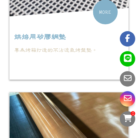
MORE
烘焙用矽膠網墊
專為烤箱打造的不沾透氣烤盤墊。
0