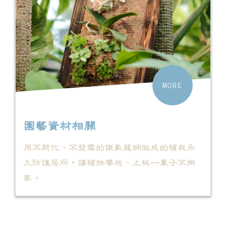
MORE
園藝資材相關
用不脆化、不發霉的鐵氟龍網做成的植栽永
久防護居所，讓植物攀爬、上板一輩子不搬
家。